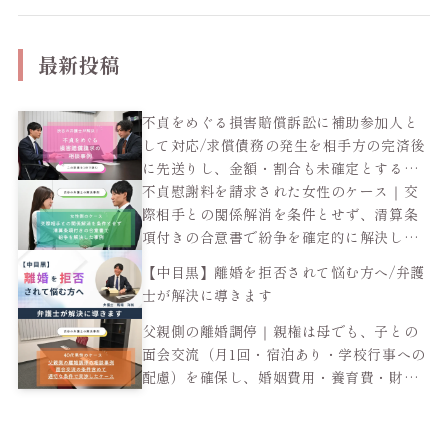
最新投稿
不貞をめぐる損害賠償訴訟に補助参加人と
して対応/求償債務の発生を相手方の完済後
に先送りし、金額・割合も未確定とする和
解で依頼者の負担を抑えた男性のケース
不貞慰謝料を請求された女性のケース｜交
際相手との関係解消を条件とせず、清算条
項付きの合意書で紛争を確定的に解決した
事例
【中目黒】離婚を拒否されて悩む方へ/弁護
士が解決に導きます
父親側の離婚調停｜親権は母でも、子との
面会交流（月1回・宿泊あり・学校行事への
配慮）を確保し、婚姻費用・養育費・財産
分与も適正に調整した40代男性のケース