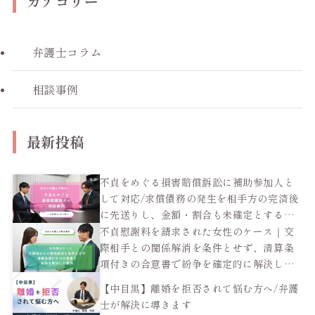
カテゴリー
弁護士コラム
相談事例
最新投稿
不貞をめぐる損害賠償訴訟に補助参加人と
して対応/求償債務の発生を相手方の完済後
に先送りし、金額・割合も未確定とする和
解で依頼者の負担を抑えた男性のケース
不貞慰謝料を請求された女性のケース｜交
際相手との関係解消を条件とせず、清算条
項付きの合意書で紛争を確定的に解決した
事例
【中目黒】離婚を拒否されて悩む方へ/弁護
士が解決に導きます